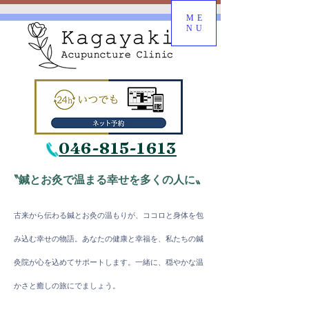
ME
NU
046-815-1613
〝鍼とお灸で温まる幸せを多くの人に〟
古来から伝わる鍼とお灸の温もりが、ココロと身体を包
み込む幸
せの物語。
​あなたの健康と幸福を、私たちの鍼
灸院が心を込めてサポートします。一緒に、穏やかな温
かさと癒しの旅にでましょう。