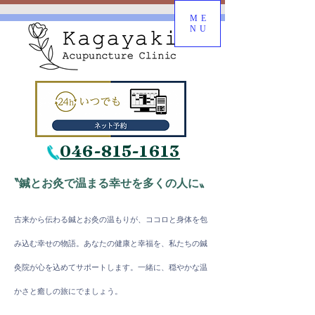
ME
NU
046-815-1613
〝鍼とお灸で温まる幸せを多くの人に〟
古来から伝わる鍼とお灸の温もりが、ココロと身体を包
み込む幸
せの物語。
​あなたの健康と幸福を、私たちの鍼
灸院が心を込めてサポートします。一緒に、穏やかな温
かさと癒しの旅にでましょう。