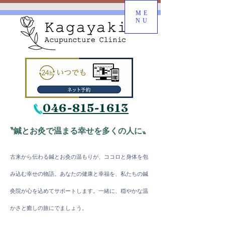
ME
NU
046-815-1613
〝鍼とお灸で温まる幸せを多くの人に〟
古来から伝わる鍼とお灸の温もりが、ココロと身体を包
み込む幸
せの物語。
​あなたの健康と幸福を、私たちの鍼
灸院が心を込めてサポートします。一緒に、穏やかな温
かさと癒しの旅にでましょう。