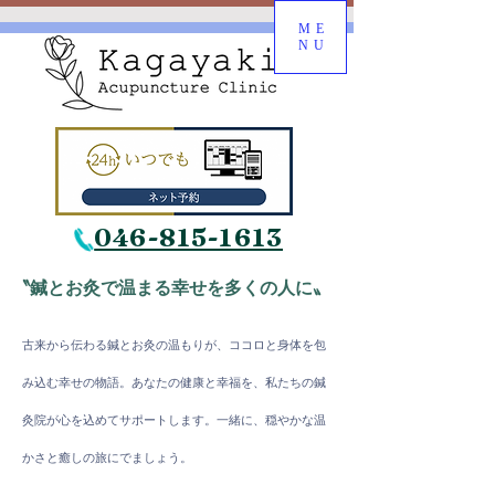
ME
NU
046-815-1613
〝鍼とお灸で温まる幸せを多くの人に〟
古来から伝わる鍼とお灸の温もりが、ココロと身体を包
み込む幸
せの物語。
​あなたの健康と幸福を、私たちの鍼
灸院が心を込めてサポートします。一緒に、穏やかな温
かさと癒しの旅にでましょう。