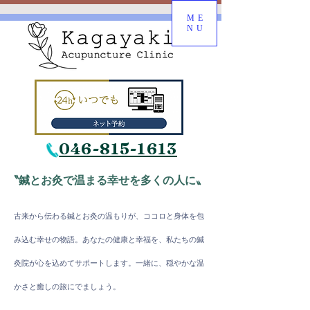
ME
NU
046-815-1613
〝鍼とお灸で温まる幸せを多くの人に〟
古来から伝わる鍼とお灸の温もりが、ココロと身体を包
み込む幸
せの物語。
​あなたの健康と幸福を、私たちの鍼
灸院が心を込めてサポートします。一緒に、穏やかな温
かさと癒しの旅にでましょう。