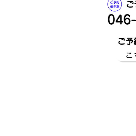
ご
046
ご予
こ